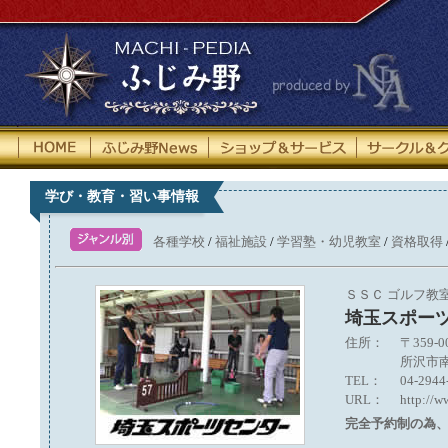
HOME
ふじみ野News
ショップ＆サー
学び・教育・習い事情報
各種学校
/
福祉施設
/
学習塾・幼児教室
/
資格取得
ＳＳＣ ゴルフ教
埼玉スポー
住所：
〒359-0
所沢市南
TEL：
04-2944
URL：
http://w
完全予約制の為