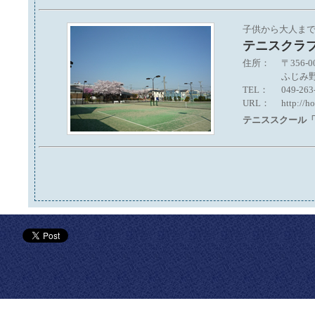
子供から大人ま
テニスクラ
住所：
〒356-0
ふじみ野
TEL：
049-263
URL：
http://h
テニススクール