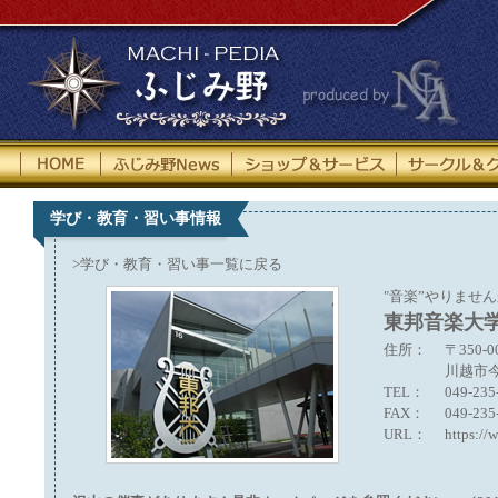
HOME
ふじみ野News
ショップ＆サー
学び・教育・習い事情報
>学び・教育・習い事一覧に戻る
"音楽”やりませ
東邦音楽大
住所：
〒350-0
川越市今
TEL：
049-235
FAX：
049-235
URL：
https://